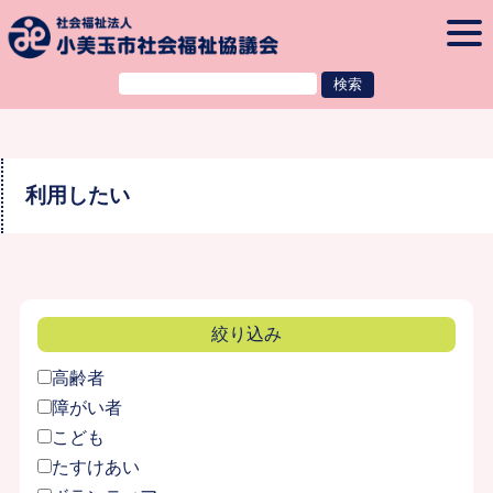
本文へ
togg
navi
利用したい
絞り込み
高齢者
障がい者
こども
たすけあい