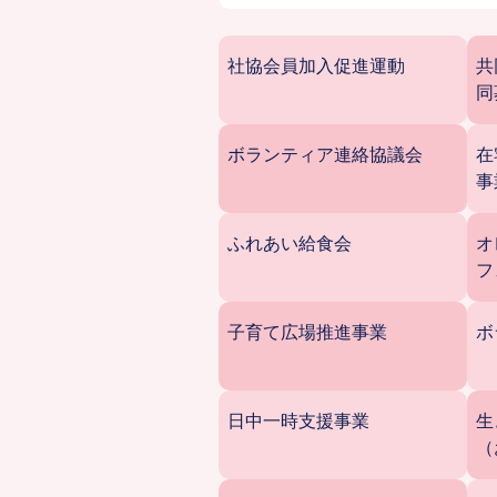
社協会員加入促進運動
共
同
ボランティア連絡協議会
在
事
ふれあい給食会
オ
フ
子育て広場推進事業
ボ
日中一時支援事業
生
（