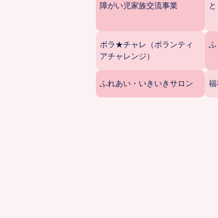
障がい児家族交流事業
と
ボラ★チャレ（ボランティ
ふ
アチャレンジ）
ふれあい・いきいきサロン
福